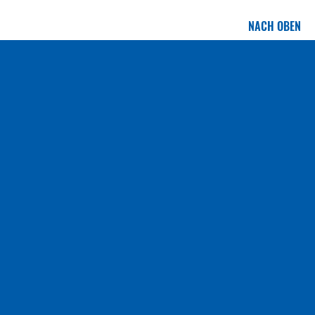
NACH OBEN
HOME
KONTAKT
JOBS & KARRIERE
IMPRESSUM
DATENSCHUTZ
HAUPTSEITE BSV FRIESEN
© 2026 BSV Friesen 1895 e.V. | Alle Rechte vorbehalten.